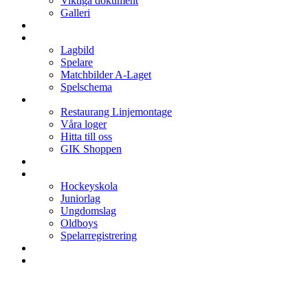
Viktiga dokument
Galleri
Enkronan
A-laget
Lagbild
Spelare
Matchbilder A-Laget
Spelschema
Arenan
Restaurang Linjemontage
Våra loger
Hitta till oss
GIK Shoppen
Isschema
Lagen
Hockeyskola
Juniorlag
Ungdomslag
Oldboys
Spelarregistrering
Hockeygymnasium
Kontakter