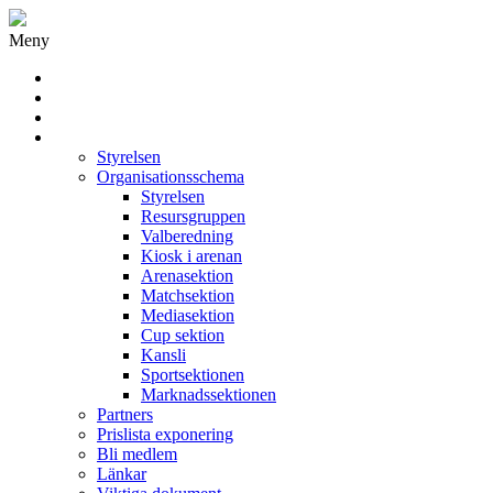
Meny
Grästorps IK Hockeyklubb
Startsida
GIK Tidning
Om klubben
Styrelsen
Organisationsschema
Styrelsen
Resursgruppen
Valberedning
Kiosk i arenan
Arenasektion
Matchsektion
Mediasektion
Cup sektion
Kansli
Sportsektionen
Marknadssektionen
Partners
Prislista exponering
Bli medlem
Länkar