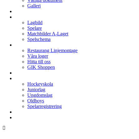
Viktiga dokument
Galleri
Enkronan
A-laget
Lagbild
Spelare
Matchbilder A-Laget
Spelschema
Arenan
Restaurang Linjemontage
Våra loger
Hitta till oss
GIK Shoppen
Isschema
Lagen
Hockeyskola
Juniorlag
Ungdomslag
Oldboys
Spelarregistrering
Hockeygymnasium
Kontakter