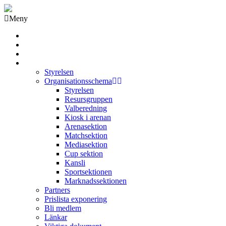
Meny
Grästorps IK Hockeyklubb
Startsida
GIK Tidning
Om klubben
Styrelsen
Organisationsschema
Styrelsen
Resursgruppen
Valberedning
Kiosk i arenan
Arenasektion
Matchsektion
Mediasektion
Cup sektion
Kansli
Sportsektionen
Marknadssektionen
Partners
Prislista exponering
Bli medlem
Länkar