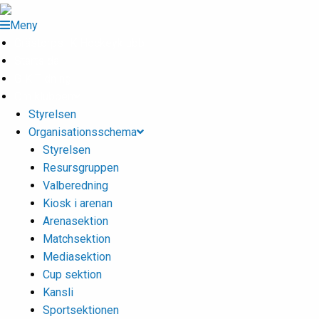
Meny
Grästorps IK Hockeyklubb
Startsida
GIK Tidning
Om klubben
Styrelsen
Organisationsschema
Styrelsen
Resursgruppen
Valberedning
Kiosk i arenan
Arenasektion
Matchsektion
Mediasektion
Cup sektion
Kansli
Sportsektionen