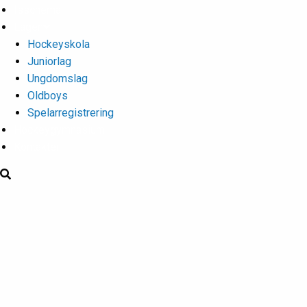
Isschema
Lagen
Hockeyskola
Juniorlag
Ungdomslag
Oldboys
Spelarregistrering
Hockeygymnasium
Kontakter