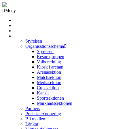
Meny
Grästorps IK Hockeyklubb
Startsida
GIK Tidning
Om klubben
Styrelsen
Organisationsschema
Styrelsen
Resursgruppen
Valberedning
Kiosk i arenan
Arenasektion
Matchsektion
Mediasektion
Cup sektion
Kansli
Sportsektionen
Marknadssektionen
Partners
Prislista exponering
Bli medlem
Länkar