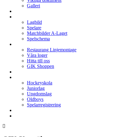
Viktiga dokument
Galleri
Enkronan
A-laget
Lagbild
Spelare
Matchbilder A-Laget
Spelschema
Arenan
Restaurang Linjemontage
Våra loger
Hitta till oss
GIK Shoppen
Isschema
Lagen
Hockeyskola
Juniorlag
Ungdomslag
Oldboys
Spelarregistrering
Hockeygymnasium
Kontakter