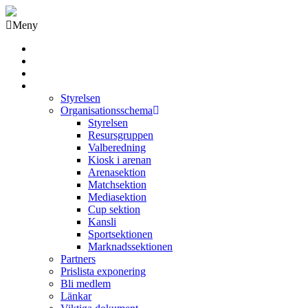
Meny
Grästorps IK Hockeyklubb
Startsida
GIK Tidning
Om klubben
Styrelsen
Organisationsschema
Styrelsen
Resursgruppen
Valberedning
Kiosk i arenan
Arenasektion
Matchsektion
Mediasektion
Cup sektion
Kansli
Sportsektionen
Marknadssektionen
Partners
Prislista exponering
Bli medlem
Länkar