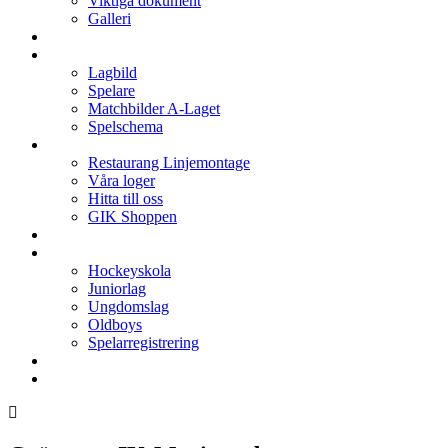
Viktiga dokument
Galleri
Enkronan
A-laget
Lagbild
Spelare
Matchbilder A-Laget
Spelschema
Arenan
Restaurang Linjemontage
Våra loger
Hitta till oss
GIK Shoppen
Isschema
Lagen
Hockeyskola
Juniorlag
Ungdomslag
Oldboys
Spelarregistrering
Hockeygymnasium
Kontakter