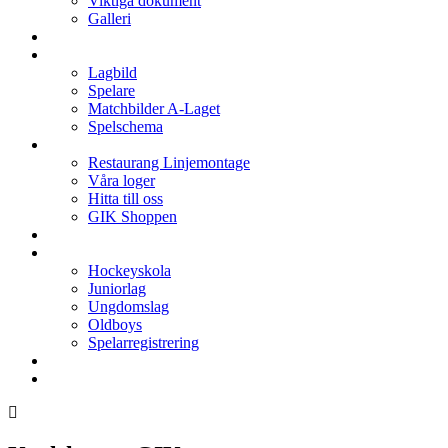
Viktiga dokument
Galleri
Enkronan
A-laget
Lagbild
Spelare
Matchbilder A-Laget
Spelschema
Arenan
Restaurang Linjemontage
Våra loger
Hitta till oss
GIK Shoppen
Isschema
Lagen
Hockeyskola
Juniorlag
Ungdomslag
Oldboys
Spelarregistrering
Hockeygymnasium
Kontakter