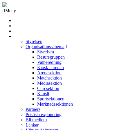
Meny
Grästorps IK Hockeyklubb
Startsida
GIK Tidning
Om klubben
Styrelsen
Organisationsschema
Styrelsen
Resursgruppen
Valberedning
Kiosk i arenan
Arenasektion
Matchsektion
Mediasektion
Cup sektion
Kansli
Sportsektionen
Marknadssektionen
Partners
Prislista exponering
Bli medlem
Länkar