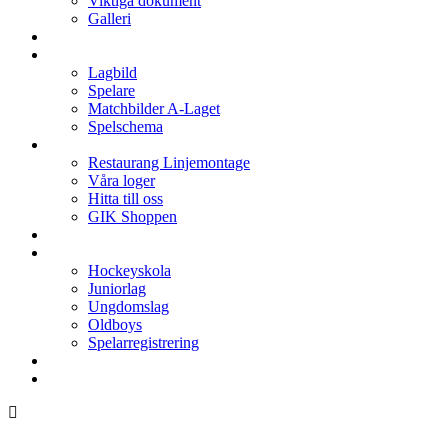
Viktiga dokument
Galleri
Enkronan
A-laget
Lagbild
Spelare
Matchbilder A-Laget
Spelschema
Arenan
Restaurang Linjemontage
Våra loger
Hitta till oss
GIK Shoppen
Isschema
Lagen
Hockeyskola
Juniorlag
Ungdomslag
Oldboys
Spelarregistrering
Hockeygymnasium
Kontakter