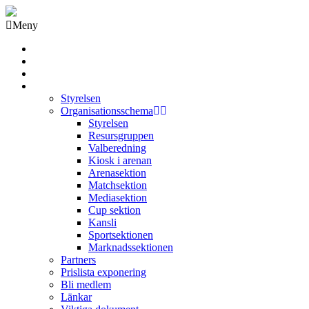
Meny
Grästorps IK Hockeyklubb
Startsida
GIK Tidning
Om klubben
Styrelsen
Organisationsschema
Styrelsen
Resursgruppen
Valberedning
Kiosk i arenan
Arenasektion
Matchsektion
Mediasektion
Cup sektion
Kansli
Sportsektionen
Marknadssektionen
Partners
Prislista exponering
Bli medlem
Länkar