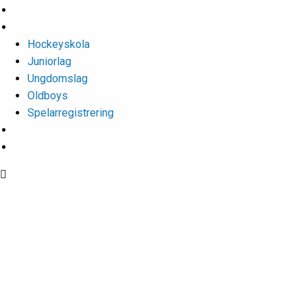
Isschema
Lagen
Hockeyskola
Juniorlag
Ungdomslag
Oldboys
Spelarregistrering
Hockeygymnasium
Kontakter