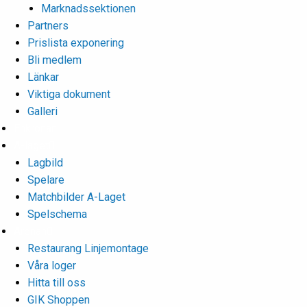
Marknadssektionen
Partners
Prislista exponering
Bli medlem
Länkar
Viktiga dokument
Galleri
Enkronan
A-laget
Lagbild
Spelare
Matchbilder A-Laget
Spelschema
Arenan
Restaurang Linjemontage
Våra loger
Hitta till oss
GIK Shoppen