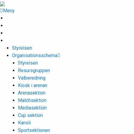
Meny
Grästorps IK Hockeyklubb
Startsida
GIK Tidning
Om klubben
Styrelsen
Organisationsschema
Styrelsen
Resursgruppen
Valberedning
Kiosk i arenan
Arenasektion
Matchsektion
Mediasektion
Cup sektion
Kansli
Sportsektionen