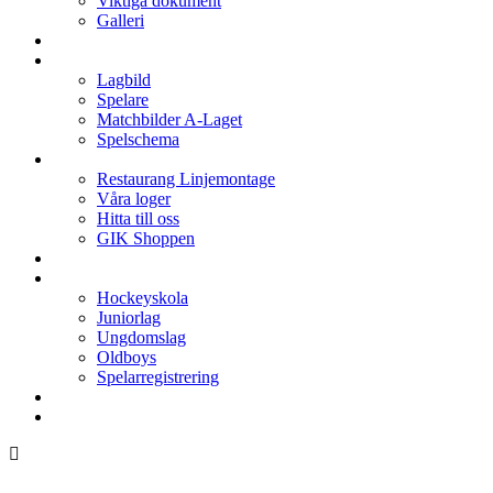
Viktiga dokument
Galleri
Enkronan
A-laget
Lagbild
Spelare
Matchbilder A-Laget
Spelschema
Arenan
Restaurang Linjemontage
Våra loger
Hitta till oss
GIK Shoppen
Isschema
Lagen
Hockeyskola
Juniorlag
Ungdomslag
Oldboys
Spelarregistrering
Hockeygymnasium
Kontakter