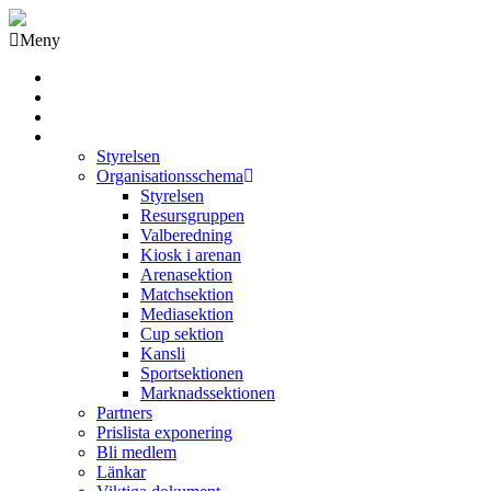
Meny
Grästorps IK Hockeyklubb
Startsida
GIK Tidning
Om klubben
Styrelsen
Organisationsschema
Styrelsen
Resursgruppen
Valberedning
Kiosk i arenan
Arenasektion
Matchsektion
Mediasektion
Cup sektion
Kansli
Sportsektionen
Marknadssektionen
Partners
Prislista exponering
Bli medlem
Länkar