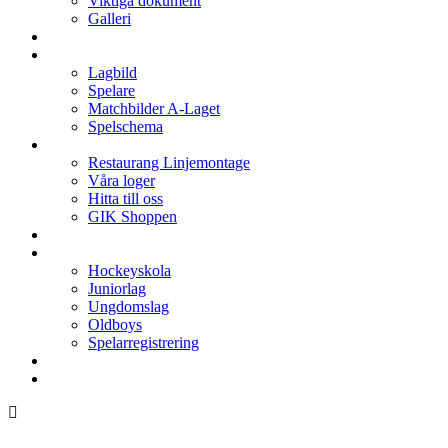
Viktiga dokument
Galleri
Enkronan
A-laget
Lagbild
Spelare
Matchbilder A-Laget
Spelschema
Arenan
Restaurang Linjemontage
Våra loger
Hitta till oss
GIK Shoppen
Isschema
Lagen
Hockeyskola
Juniorlag
Ungdomslag
Oldboys
Spelarregistrering
Hockeygymnasium
Kontakter