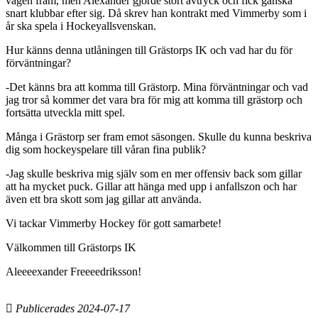
vägen fram, men Alexander gjorde stort avtryck och fick ganska
snart klubbar efter sig. Då skrev han kontrakt med Vimmerby som i
år ska spela i Hockeyallsvenskan.
Hur känns denna utlåningen till Grästorps IK och vad har du för
förväntningar?
-Det känns bra att komma till Grästorp. Mina förväntningar och vad
jag tror så kommer det vara bra för mig att komma till grästorp och
fortsätta utveckla mitt spel.
Många i Grästorp ser fram emot säsongen. Skulle du kunna beskriva
dig som hockeyspelare till våran fina publik?
-Jag skulle beskriva mig själv som en mer offensiv back som gillar
att ha mycket puck. Gillar att hänga med upp i anfallszon och har
även ett bra skott som jag gillar att använda.
Vi tackar Vimmerby Hockey för gott samarbete!
Välkommen till Grästorps IK
Aleeeexander Freeeedriksson!
Publicerades 2024-07-17