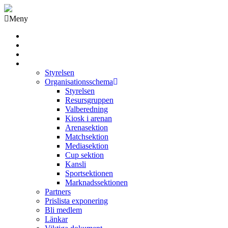
Meny
Grästorps IK Hockeyklubb
Startsida
GIK Tidning
Om klubben
Styrelsen
Organisationsschema
Styrelsen
Resursgruppen
Valberedning
Kiosk i arenan
Arenasektion
Matchsektion
Mediasektion
Cup sektion
Kansli
Sportsektionen
Marknadssektionen
Partners
Prislista exponering
Bli medlem
Länkar