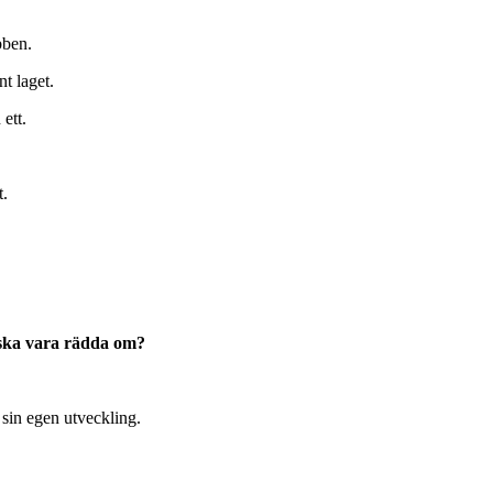
bben.
nt laget.
ett.
t.
i ska vara rädda om?
 sin egen utveckling.