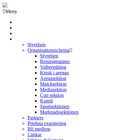
Meny
Grästorps IK Hockeyklubb
Startsida
GIK Tidning
Om klubben
Styrelsen
Organisationsschema
Styrelsen
Resursgruppen
Valberedning
Kiosk i arenan
Arenasektion
Matchsektion
Mediasektion
Cup sektion
Kansli
Sportsektionen
Marknadssektionen
Partners
Prislista exponering
Bli medlem
Länkar