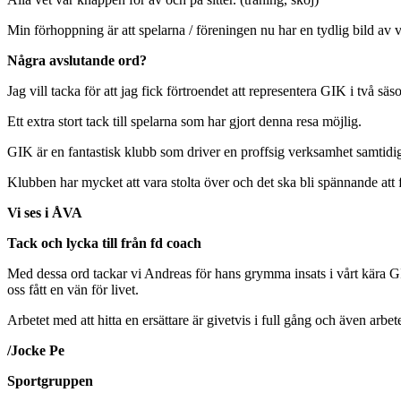
Min förhoppning är att spelarna / föreningen nu har en tydlig bild av v
Några avslutande ord?
Jag vill tacka för att jag fick förtroendet att representera GIK i två säs
Ett extra stort tack till spelarna som har gjort denna resa möjlig.
GIK är en fantastisk klubb som driver en proffsig verksamhet samtid
Klubben har mycket att vara stolta över och det ska bli spännande att fö
Vi ses i ÅVA
Tack och lycka till från fd coach
Med dessa ord tackar vi Andreas för hans grymma insats i vårt kära G
oss fått en vän för livet.
Arbetet med att hitta en ersättare är givetvis i full gång och även arbet
/Jocke Pe
Sportgruppen