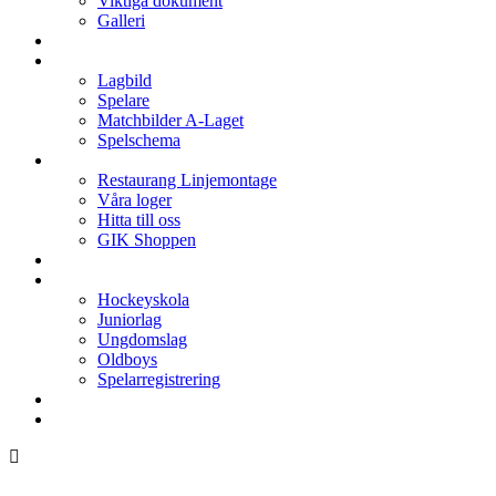
Viktiga dokument
Galleri
Enkronan
A-laget
Lagbild
Spelare
Matchbilder A-Laget
Spelschema
Arenan
Restaurang Linjemontage
Våra loger
Hitta till oss
GIK Shoppen
Isschema
Lagen
Hockeyskola
Juniorlag
Ungdomslag
Oldboys
Spelarregistrering
Hockeygymnasium
Kontakter