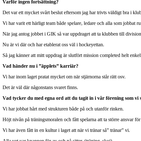
Varför ingen fortsättning?
Det var ett mycket svårt beslut eftersom jag har trivts väldigt bra i klu
Vi har varit ett härligt team både spelare, ledare och alla som jobbat ru
När jag antog jobbet i GIK så var uppdraget att ta klubben till division 
Nu är vi där och har etablerat oss väl i hockeyettan.
Så jag känner att mitt uppdrag är slutfört mission completed helt enkel
Vad händer nu i ”äpplets” karriär?
Vi har inom laget pratat mycket om när stjärnorna står rätt osv.
Det är väl där någonstans svaret finns.
Vad tycker du med egna ord att du tagit in i vår förening som v
Vi har jobbat hårt med strukturen både på och utanför rinken.
Höjt nivån på träningsmoralen och fått spelarna att ta större ansvar för
Vi har även fått in en kultur i laget att när vi tränar så” tränar” vi.
Alla vet var knappen för av och på sitter. (träning, skoj)