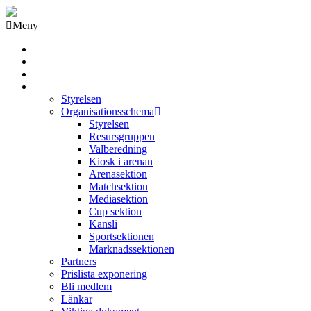
Meny
Grästorps IK Hockeyklubb
Startsida
GIK Tidning
Om klubben
Styrelsen
Organisationsschema
Styrelsen
Resursgruppen
Valberedning
Kiosk i arenan
Arenasektion
Matchsektion
Mediasektion
Cup sektion
Kansli
Sportsektionen
Marknadssektionen
Partners
Prislista exponering
Bli medlem
Länkar