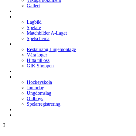
Viktiga dokument
Galleri
Enkronan
A-laget
Lagbild
Spelare
Matchbilder A-Laget
Spelschema
Arenan
Restaurang Linjemontage
Våra loger
Hitta till oss
GIK Shoppen
Isschema
Lagen
Hockeyskola
Juniorlag
Ungdomslag
Oldboys
Spelarregistrering
Hockeygymnasium
Kontakter