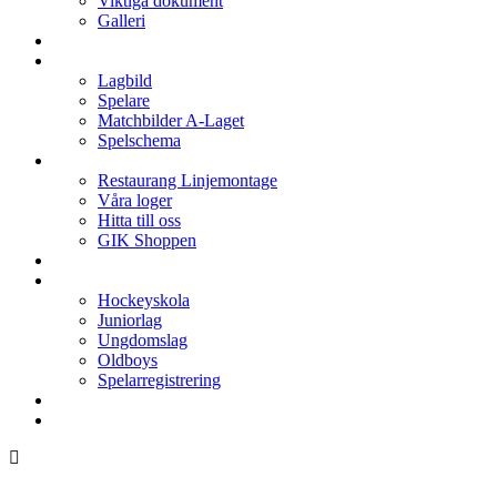
Viktiga dokument
Galleri
Enkronan
A-laget
Lagbild
Spelare
Matchbilder A-Laget
Spelschema
Arenan
Restaurang Linjemontage
Våra loger
Hitta till oss
GIK Shoppen
Isschema
Lagen
Hockeyskola
Juniorlag
Ungdomslag
Oldboys
Spelarregistrering
Hockeygymnasium
Kontakter