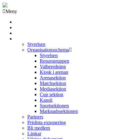
Meny
Grästorps IK Hockeyklubb
Startsida
GIK Tidning
Om klubben
Styrelsen
Organisationsschema
Styrelsen
Resursgruppen
Valberedning
Kiosk i arenan
Arenasektion
Matchsektion
Mediasektion
Cup sektion
Kansli
Sportsektionen
Marknadssektionen
Partners
Prislista exponering
Bli medlem
Länkar