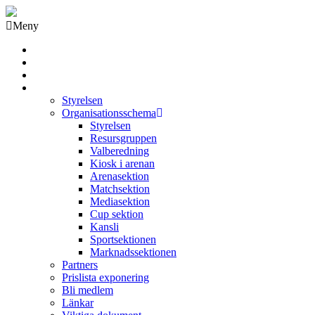
Meny
Grästorps IK Hockeyklubb
Startsida
GIK Tidning
Om klubben
Styrelsen
Organisationsschema
Styrelsen
Resursgruppen
Valberedning
Kiosk i arenan
Arenasektion
Matchsektion
Mediasektion
Cup sektion
Kansli
Sportsektionen
Marknadssektionen
Partners
Prislista exponering
Bli medlem
Länkar