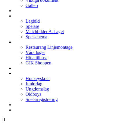
Viktiga dokument
Galleri
Enkronan
A-laget
Lagbild
Spelare
Matchbilder A-Laget
Spelschema
Arenan
Restaurang Linjemontage
Våra loger
Hitta till oss
GIK Shoppen
Isschema
Lagen
Hockeyskola
Juniorlag
Ungdomslag
Oldboys
Spelarregistrering
Hockeygymnasium
Kontakter