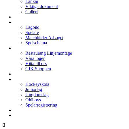
Länkar
Viktiga dokument
Galleri
Enkronan
A-laget
Lagbild
Spelare
Matchbilder A-Laget
Spelschema
Arenan
Restaurang Linjemontage
Våra loger
Hitta till oss
GIK Shoppen
Isschema
Lagen
Hockeyskola
Juniorlag
Ungdomslag
Oldboys
Spelarregistrering
Hockeygymnasium
Kontakter