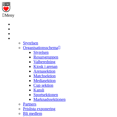
Meny
Grästorps IK Hockeyklubb
Startsida
GIK Tidning
Om klubben
Styrelsen
Organisationsschema
Styrelsen
Resursgruppen
Valberedning
Kiosk i arenan
Arenasektion
Matchsektion
Mediasektion
Cup sektion
Kansli
Sportsektionen
Marknadssektionen
Partners
Prislista exponering
Bli medlem