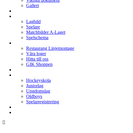
Viktiga dokument
Galleri
Enkronan
A-laget
Lagbild
Spelare
Matchbilder A-Laget
Spelschema
Arenan
Restaurang Linjemontage
Våra loger
Hitta till oss
GIK Shoppen
Isschema
Lagen
Hockeyskola
Juniorlag
Ungdomslag
Oldboys
Spelarregistrering
Hockeygymnasium
Kontakter