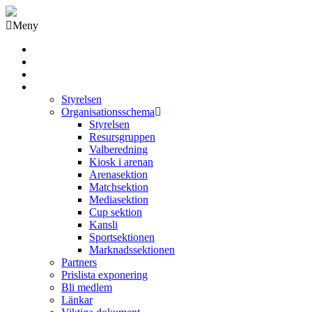
Meny
Grästorps IK Hockeyklubb
Startsida
GIK Tidning
Om klubben
Styrelsen
Organisationsschema
Styrelsen
Resursgruppen
Valberedning
Kiosk i arenan
Arenasektion
Matchsektion
Mediasektion
Cup sektion
Kansli
Sportsektionen
Marknadssektionen
Partners
Prislista exponering
Bli medlem
Länkar