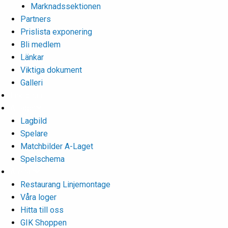
Marknadssektionen
Partners
Prislista exponering
Bli medlem
Länkar
Viktiga dokument
Galleri
Enkronan
A-laget
Lagbild
Spelare
Matchbilder A-Laget
Spelschema
Arenan
Restaurang Linjemontage
Våra loger
Hitta till oss
GIK Shoppen