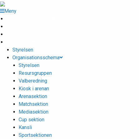
Meny
Grästorps IK Hockeyklubb
Startsida
GIK Tidning
Om klubben
Styrelsen
Organisationsschema
Styrelsen
Resursgruppen
Valberedning
Kiosk i arenan
Arenasektion
Matchsektion
Mediasektion
Cup sektion
Kansli
Sportsektionen