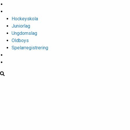
Isschema
Lagen
Hockeyskola
Juniorlag
Ungdomslag
Oldboys
Spelarregistrering
Hockeygymnasium
Kontakter