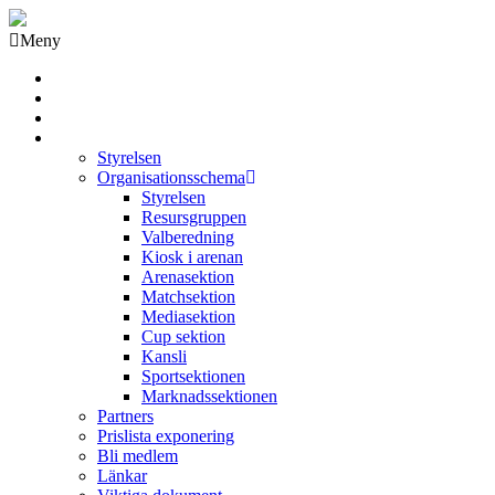
Meny
Grästorps IK Hockeyklubb
Startsida
GIK Tidning
Om klubben
Styrelsen
Organisationsschema
Styrelsen
Resursgruppen
Valberedning
Kiosk i arenan
Arenasektion
Matchsektion
Mediasektion
Cup sektion
Kansli
Sportsektionen
Marknadssektionen
Partners
Prislista exponering
Bli medlem
Länkar