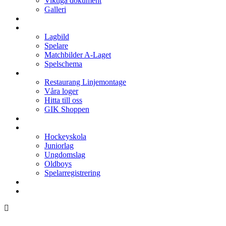
Viktiga dokument
Galleri
Enkronan
A-laget
Lagbild
Spelare
Matchbilder A-Laget
Spelschema
Arenan
Restaurang Linjemontage
Våra loger
Hitta till oss
GIK Shoppen
Isschema
Lagen
Hockeyskola
Juniorlag
Ungdomslag
Oldboys
Spelarregistrering
Hockeygymnasium
Kontakter