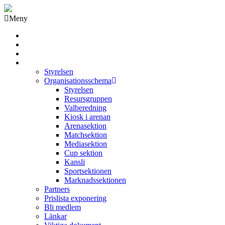
Meny
Grästorps IK Hockeyklubb
Startsida
GIK Tidning
Om klubben
Styrelsen
Organisationsschema
Styrelsen
Resursgruppen
Valberedning
Kiosk i arenan
Arenasektion
Matchsektion
Mediasektion
Cup sektion
Kansli
Sportsektionen
Marknadssektionen
Partners
Prislista exponering
Bli medlem
Länkar