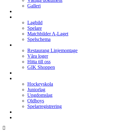
Viktiga dokument
Galleri
Enkronan
A-laget
Lagbild
Spelare
Matchbilder A-Laget
Spelschema
Arenan
Restaurang Linjemontage
Våra loger
Hitta till oss
GIK Shoppen
Isschema
Lagen
Hockeyskola
Juniorlag
Ungdomslag
Oldboys
Spelarregistrering
Hockeygymnasium
Kontakter