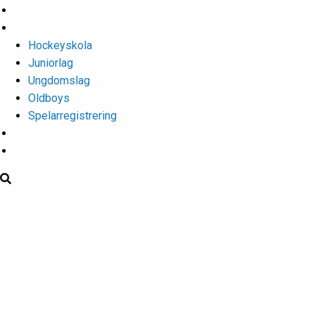
Isschema
Lagen
Hockeyskola
Juniorlag
Ungdomslag
Oldboys
Spelarregistrering
Hockeygymnasium
Kontakter