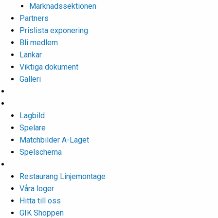
Marknadssektionen
Partners
Prislista exponering
Bli medlem
Länkar
Viktiga dokument
Galleri
Enkronan
A-laget
Lagbild
Spelare
Matchbilder A-Laget
Spelschema
Arenan
Restaurang Linjemontage
Våra loger
Hitta till oss
GIK Shoppen