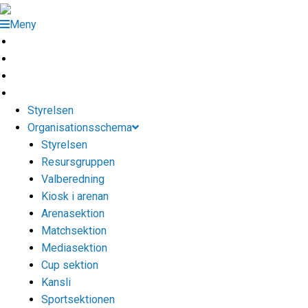
Meny
Grästorps IK Hockeyklubb
Startsida
GIK Tidning
Om klubben
Styrelsen
Organisationsschema
Styrelsen
Resursgruppen
Valberedning
Kiosk i arenan
Arenasektion
Matchsektion
Mediasektion
Cup sektion
Kansli
Sportsektionen