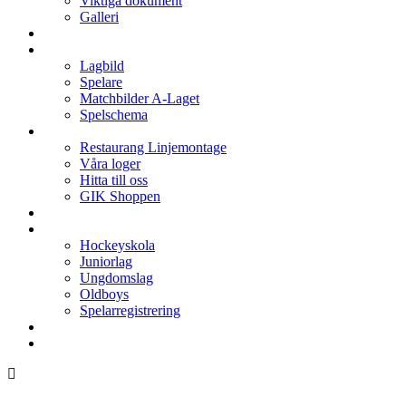
Viktiga dokument
Galleri
Enkronan
A-laget
Lagbild
Spelare
Matchbilder A-Laget
Spelschema
Arenan
Restaurang Linjemontage
Våra loger
Hitta till oss
GIK Shoppen
Isschema
Lagen
Hockeyskola
Juniorlag
Ungdomslag
Oldboys
Spelarregistrering
Hockeygymnasium
Kontakter