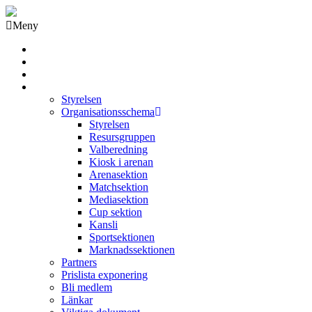
Meny
Grästorps IK Hockeyklubb
Startsida
GIK Tidning
Om klubben
Styrelsen
Organisationsschema
Styrelsen
Resursgruppen
Valberedning
Kiosk i arenan
Arenasektion
Matchsektion
Mediasektion
Cup sektion
Kansli
Sportsektionen
Marknadssektionen
Partners
Prislista exponering
Bli medlem
Länkar