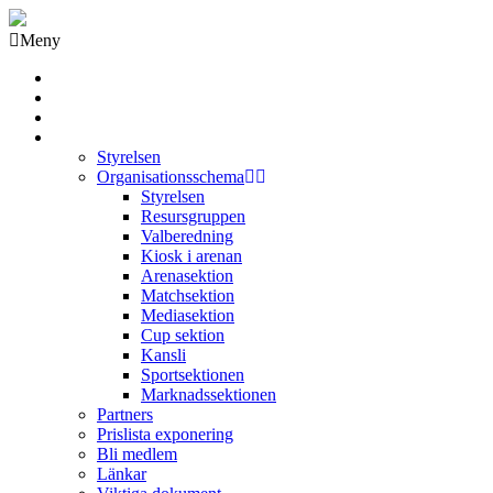
Meny
Grästorps IK Hockeyklubb
Startsida
GIK Tidning
Om klubben
Styrelsen
Organisationsschema
Styrelsen
Resursgruppen
Valberedning
Kiosk i arenan
Arenasektion
Matchsektion
Mediasektion
Cup sektion
Kansli
Sportsektionen
Marknadssektionen
Partners
Prislista exponering
Bli medlem
Länkar