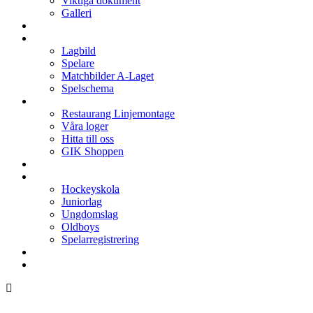
Viktiga dokument
Galleri
Enkronan
A-laget
Lagbild
Spelare
Matchbilder A-Laget
Spelschema
Arenan
Restaurang Linjemontage
Våra loger
Hitta till oss
GIK Shoppen
Isschema
Lagen
Hockeyskola
Juniorlag
Ungdomslag
Oldboys
Spelarregistrering
Hockeygymnasium
Kontakter