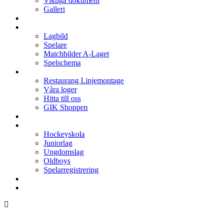
Viktiga dokument
Galleri
Enkronan
A-laget
Lagbild
Spelare
Matchbilder A-Laget
Spelschema
Arenan
Restaurang Linjemontage
Våra loger
Hitta till oss
GIK Shoppen
Isschema
Lagen
Hockeyskola
Juniorlag
Ungdomslag
Oldboys
Spelarregistrering
Hockeygymnasium
Kontakter