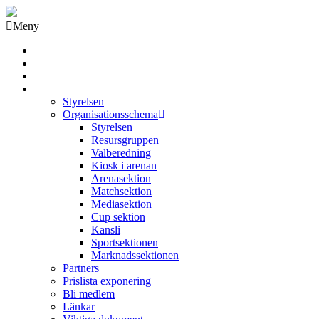
Meny
Grästorps IK Hockeyklubb
Startsida
GIK Tidning
Om klubben
Styrelsen
Organisationsschema
Styrelsen
Resursgruppen
Valberedning
Kiosk i arenan
Arenasektion
Matchsektion
Mediasektion
Cup sektion
Kansli
Sportsektionen
Marknadssektionen
Partners
Prislista exponering
Bli medlem
Länkar