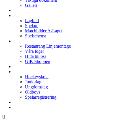
Viktiga dokument
Galleri
Enkronan
A-laget
Lagbild
Spelare
Matchbilder A-Laget
Spelschema
Arenan
Restaurang Linjemontage
Våra loger
Hitta till oss
GIK Shoppen
Isschema
Lagen
Hockeyskola
Juniorlag
Ungdomslag
Oldboys
Spelarregistrering
Hockeygymnasium
Kontakter