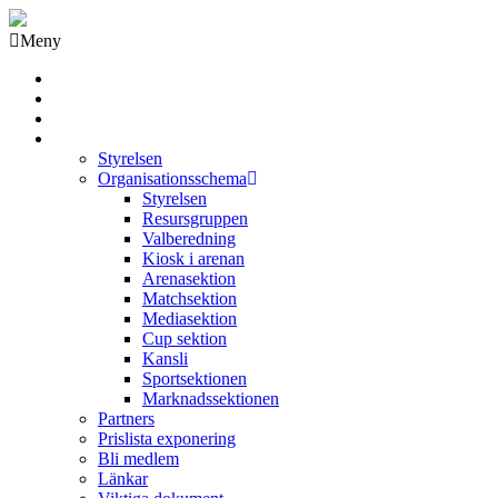
Meny
Grästorps IK Hockeyklubb
Startsida
GIK Tidning
Om klubben
Styrelsen
Organisationsschema
Styrelsen
Resursgruppen
Valberedning
Kiosk i arenan
Arenasektion
Matchsektion
Mediasektion
Cup sektion
Kansli
Sportsektionen
Marknadssektionen
Partners
Prislista exponering
Bli medlem
Länkar