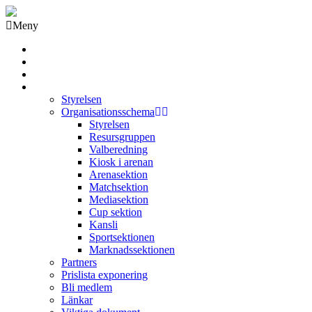
Meny
Grästorps IK Hockeyklubb
Startsida
GIK Tidning
Om klubben
Styrelsen
Organisationsschema
Styrelsen
Resursgruppen
Valberedning
Kiosk i arenan
Arenasektion
Matchsektion
Mediasektion
Cup sektion
Kansli
Sportsektionen
Marknadssektionen
Partners
Prislista exponering
Bli medlem
Länkar