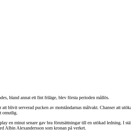
s, bland annat ett fint friläge, blev första perioden mållös.
att blivit serverad pucken av motståndarnas målvakt. Chanser att utöka
t omutlig.
play en minut senare gav bra förutsättningar till en utökad ledning. I s
 med Albin Alexandersson som kronan på verket.