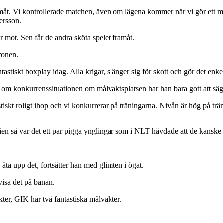
amåt. Vi kontrollerade matchen, även om lägena kommer när vi gör ett mi
ersson.
 mot. Sen får de andra sköta spelet framåt.
ronen.
astiskt boxplay idag. Alla krigar, slänger sig för skott och gör det enkelt
 om konkurrenssituationen om målvaktsplatsen har han bara gott att säg
kt roligt ihop och vi konkurrerar på träningarna. Nivån är hög på tränin
en så var det ett par pigga ynglingar som i NLT hävdade att de kanske v
 äta upp det, fortsätter han med glimten i ögat.
visa det på banan.
kter, GIK har två fantastiska målvakter.