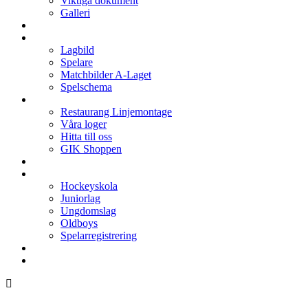
Viktiga dokument
Galleri
Enkronan
A-laget
Lagbild
Spelare
Matchbilder A-Laget
Spelschema
Arenan
Restaurang Linjemontage
Våra loger
Hitta till oss
GIK Shoppen
Isschema
Lagen
Hockeyskola
Juniorlag
Ungdomslag
Oldboys
Spelarregistrering
Hockeygymnasium
Kontakter