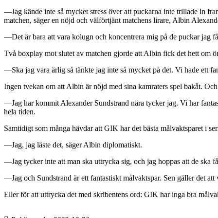
—Jag kände inte så mycket stress över att puckarna inte trillade in fr
matchen, säger en nöjd och välförtjänt matchens lirare, Albin Alexand
—Det är bara att vara kolugn och koncentrera mig på de puckar jag får
Två boxplay mot slutet av matchen gjorde att Albin fick det hett om ö
—Ska jag vara ärlig så tänkte jag inte så mycket på det. Vi hade ett fant
Ingen tvekan om att Albin är nöjd med sina kamraters spel bakåt. Och
—Jag har kommit Alexander Sundstrand nära tycker jag. Vi har fantastis
hela tiden.
Samtidigt som många hävdar att GIK har det bästa målvaktsparet i seri
—Jag, jag läste det, säger Albin diplomatiskt.
—Jag tycker inte att man ska uttrycka sig, och jag hoppas att de ska få
—Jag och Sundstrand är ett fantastiskt målvaktspar. Sen gäller det att 
Eller för att uttrycka det med skribentens ord: GIK har inga bra målva