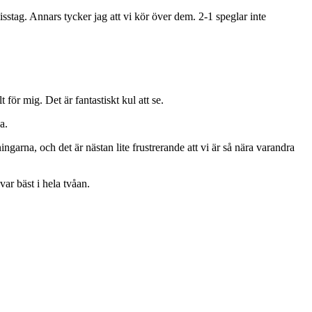
sstag. Annars tycker jag att vi kör över dem. 2-1 speglar inte
 för mig. Det är fantastiskt kul att se.
a.
garna, och det är nästan lite frustrerande att vi är så nära varandra
ar bäst i hela tvåan.