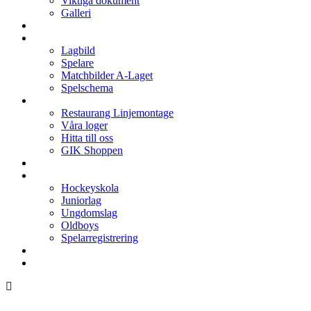
Viktiga dokument
Galleri
Enkronan
A-laget
Lagbild
Spelare
Matchbilder A-Laget
Spelschema
Arenan
Restaurang Linjemontage
Våra loger
Hitta till oss
GIK Shoppen
Isschema
Lagen
Hockeyskola
Juniorlag
Ungdomslag
Oldboys
Spelarregistrering
Hockeygymnasium
Kontakter