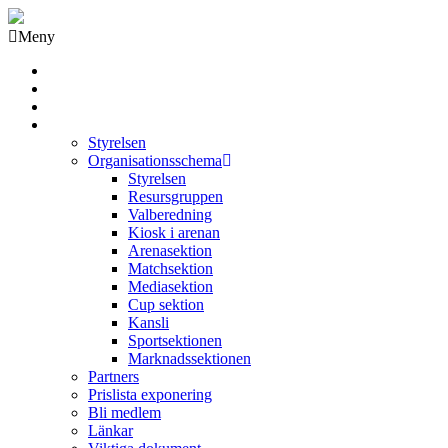
Meny
Grästorps IK Hockeyklubb
Startsida
GIK Tidning
Om klubben
Styrelsen
Organisationsschema
Styrelsen
Resursgruppen
Valberedning
Kiosk i arenan
Arenasektion
Matchsektion
Mediasektion
Cup sektion
Kansli
Sportsektionen
Marknadssektionen
Partners
Prislista exponering
Bli medlem
Länkar