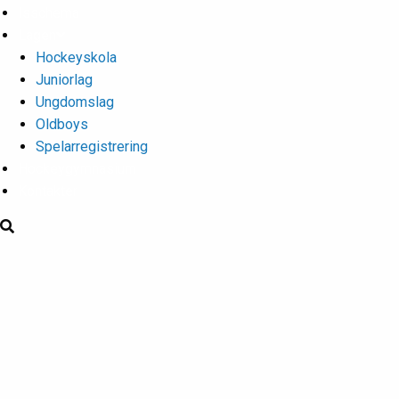
Isschema
Lagen
Hockeyskola
Juniorlag
Ungdomslag
Oldboys
Spelarregistrering
Hockeygymnasium
Kontakter