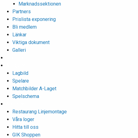
Marknadssektionen
Partners
Prislista exponering
Bli medlem
Länkar
Viktiga dokument
Galleri
Enkronan
A-laget
Lagbild
Spelare
Matchbilder A-Laget
Spelschema
Arenan
Restaurang Linjemontage
Våra loger
Hitta till oss
GIK Shoppen