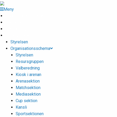
Meny
Grästorps IK Hockeyklubb
Startsida
GIK Tidning
Om klubben
Styrelsen
Organisationsschema
Styrelsen
Resursgruppen
Valberedning
Kiosk i arenan
Arenasektion
Matchsektion
Mediasektion
Cup sektion
Kansli
Sportsektionen