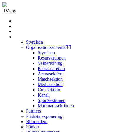
Meny
Grästorps IK Hockeyklubb
Startsida
GIK Tidning
Om klubben
Styrelsen
Organisationsschema
Styrelsen
Resursgruppen
Valberedning
Kiosk i arenan
Arenasektion
Matchsektion
Mediasektion
Cup sektion
Kansli
Sportsektionen
Marknadssektionen
Partners
Prislista exponering
Bli medlem
Länkar