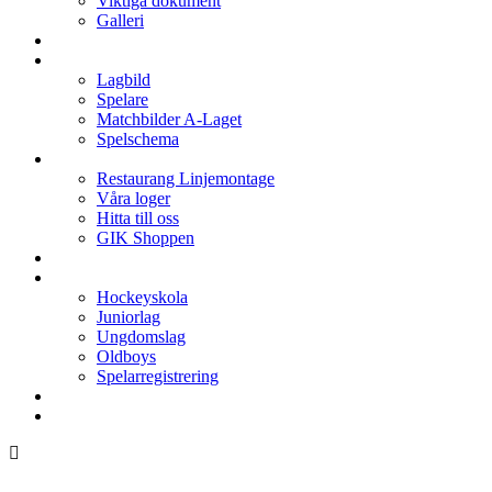
Viktiga dokument
Galleri
Enkronan
A-laget
Lagbild
Spelare
Matchbilder A-Laget
Spelschema
Arenan
Restaurang Linjemontage
Våra loger
Hitta till oss
GIK Shoppen
Isschema
Lagen
Hockeyskola
Juniorlag
Ungdomslag
Oldboys
Spelarregistrering
Hockeygymnasium
Kontakter