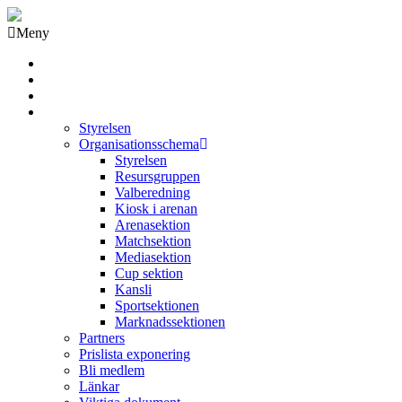
Meny
Grästorps IK Hockeyklubb
Startsida
GIK Tidning
Om klubben
Styrelsen
Organisationsschema
Styrelsen
Resursgruppen
Valberedning
Kiosk i arenan
Arenasektion
Matchsektion
Mediasektion
Cup sektion
Kansli
Sportsektionen
Marknadssektionen
Partners
Prislista exponering
Bli medlem
Länkar