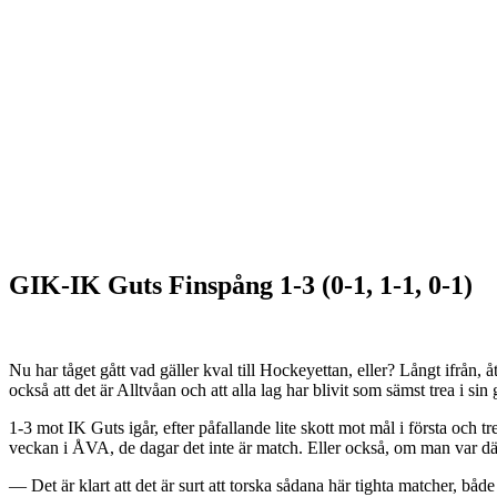
GIK-IK Guts Finspång 1-3 (0-1, 1-1, 0-1)
Nu har tåget gått vad gäller kval till Hockeyettan, eller? Långt ifrån, å
också att det är Alltvåan och att alla lag har blivit som sämst trea i sin
1-3 mot IK Guts igår, efter påfallande lite skott mot mål i första och
veckan i ÅVA, de dagar det inte är match. Eller också, om man var där 
— Det är klart att det är surt att torska sådana här tighta matcher, b