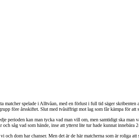
tta matcher spelade i Alltvåan, med en förlust i full tid säger skribenten 
 grupp före årsskiftet. Slut med tvåsiffrigt mot lag som får kämpa för att 
 tredje perioden kan man tycka vad man vill om, men samtidigt ska man var
och såg vad som hände, inse att ytterst lite tur hade kunnat innebära 2-
åde vi och dom har chanser. Men det är de här matcherna som är roliga at