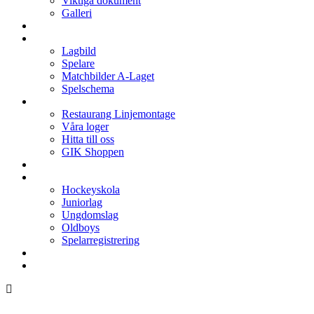
Viktiga dokument
Galleri
Enkronan
A-laget
Lagbild
Spelare
Matchbilder A-Laget
Spelschema
Arenan
Restaurang Linjemontage
Våra loger
Hitta till oss
GIK Shoppen
Isschema
Lagen
Hockeyskola
Juniorlag
Ungdomslag
Oldboys
Spelarregistrering
Hockeygymnasium
Kontakter