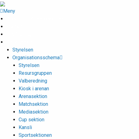
Meny
Grästorps IK Hockeyklubb
Startsida
GIK Tidning
Om klubben
Styrelsen
Organisationsschema
Styrelsen
Resursgruppen
Valberedning
Kiosk i arenan
Arenasektion
Matchsektion
Mediasektion
Cup sektion
Kansli
Sportsektionen