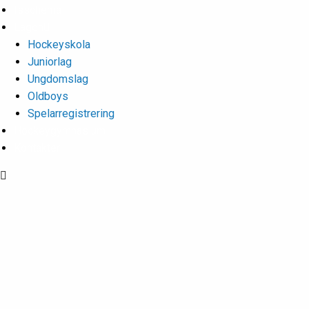
Isschema
Lagen
Hockeyskola
Juniorlag
Ungdomslag
Oldboys
Spelarregistrering
Hockeygymnasium
Kontakter