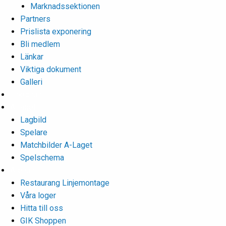
Marknadssektionen
Partners
Prislista exponering
Bli medlem
Länkar
Viktiga dokument
Galleri
Enkronan
A-laget
Lagbild
Spelare
Matchbilder A-Laget
Spelschema
Arenan
Restaurang Linjemontage
Våra loger
Hitta till oss
GIK Shoppen