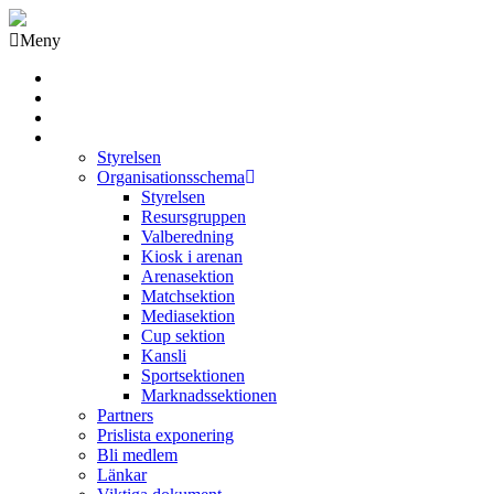
Meny
Grästorps IK Hockeyklubb
Startsida
GIK Tidning
Om klubben
Styrelsen
Organisationsschema
Styrelsen
Resursgruppen
Valberedning
Kiosk i arenan
Arenasektion
Matchsektion
Mediasektion
Cup sektion
Kansli
Sportsektionen
Marknadssektionen
Partners
Prislista exponering
Bli medlem
Länkar