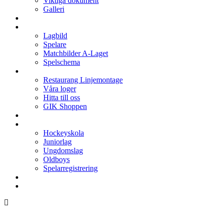
Viktiga dokument
Galleri
Enkronan
A-laget
Lagbild
Spelare
Matchbilder A-Laget
Spelschema
Arenan
Restaurang Linjemontage
Våra loger
Hitta till oss
GIK Shoppen
Isschema
Lagen
Hockeyskola
Juniorlag
Ungdomslag
Oldboys
Spelarregistrering
Hockeygymnasium
Kontakter