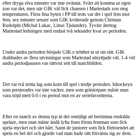
efter dryga elva minuter var inte oväntat. Svårt att komma ur egen
zon var det, men när GIK väl fick chansen i Mariestads zon steg
temperaturen. Flera fina byten i PP till trots var det i spel fem mot
fem, sex minuter senare som GIK kvitterade genom Christan
Rudolphi (Michal Lukac, Linus Tjulander). Tyvärr återtog
Mariestad ledningen med endast två sekunder kvar av perioden.
Under andra perioden började GIK:s trötthet ta ut sin rätt. GIK
drabbades av flera utvisningar som Mariestad utnyttjade väl. 1-4 vid
andra periodpausen var rättvist sett till matchbilden.
Det var två trötta lag som kom till spel i tredje perioden. Ishockeyn
som presterades var inte vacker, men som grästorpare måste man
vara nöjd med 0-0 i en period mot en av seriefavoriterna.
Efter en match av denna typ är det omöjligt att berömma enskilda
spelare, men man måste ändå lyfta fram första femman som fick
spela mycket och slet hårt. Samt de juniorer som fick förtroendet att
spela en hel del och gjorde vad man hade rätt förvänta sig av dem.