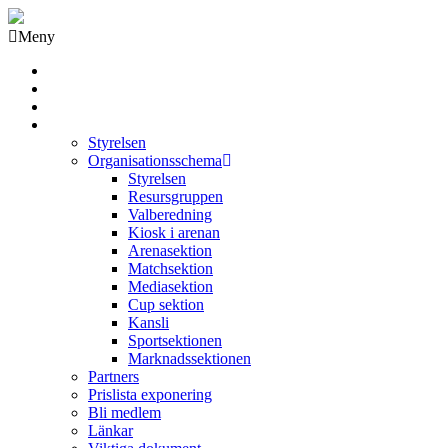
Meny
Grästorps IK Hockeyklubb
Startsida
GIK Tidning
Om klubben
Styrelsen
Organisationsschema
Styrelsen
Resursgruppen
Valberedning
Kiosk i arenan
Arenasektion
Matchsektion
Mediasektion
Cup sektion
Kansli
Sportsektionen
Marknadssektionen
Partners
Prislista exponering
Bli medlem
Länkar