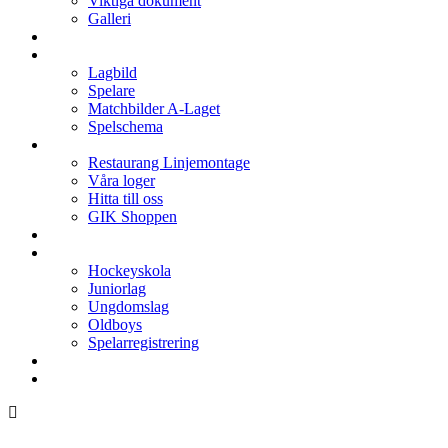
Viktiga dokument
Galleri
Enkronan
A-laget
Lagbild
Spelare
Matchbilder A-Laget
Spelschema
Arenan
Restaurang Linjemontage
Våra loger
Hitta till oss
GIK Shoppen
Isschema
Lagen
Hockeyskola
Juniorlag
Ungdomslag
Oldboys
Spelarregistrering
Hockeygymnasium
Kontakter