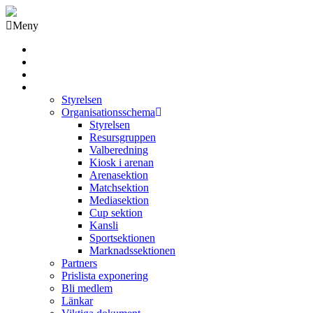
Meny
Grästorps IK Hockeyklubb
Startsida
GIK Tidning
Om klubben
Styrelsen
Organisationsschema
Styrelsen
Resursgruppen
Valberedning
Kiosk i arenan
Arenasektion
Matchsektion
Mediasektion
Cup sektion
Kansli
Sportsektionen
Marknadssektionen
Partners
Prislista exponering
Bli medlem
Länkar