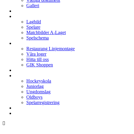
Viktiga dokument
Galleri
Enkronan
A-laget
Lagbild
Spelare
Matchbilder A-Laget
Spelschema
Arenan
Restaurang Linjemontage
Våra loger
Hitta till oss
GIK Shoppen
Isschema
Lagen
Hockeyskola
Juniorlag
Ungdomslag
Oldboys
Spelarregistrering
Hockeygymnasium
Kontakter