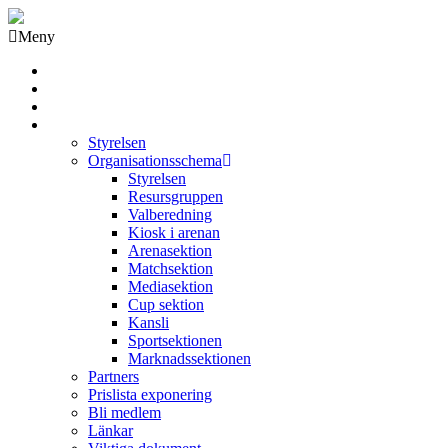
Meny
Grästorps IK Hockeyklubb
Startsida
GIK Tidning
Om klubben
Styrelsen
Organisationsschema
Styrelsen
Resursgruppen
Valberedning
Kiosk i arenan
Arenasektion
Matchsektion
Mediasektion
Cup sektion
Kansli
Sportsektionen
Marknadssektionen
Partners
Prislista exponering
Bli medlem
Länkar