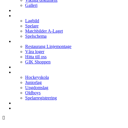
Viktiga dokument
Galleri
Enkronan
A-laget
Lagbild
Spelare
Matchbilder A-Laget
Spelschema
Arenan
Restaurang Linjemontage
Våra loger
Hitta till oss
GIK Shoppen
Isschema
Lagen
Hockeyskola
Juniorlag
Ungdomslag
Oldboys
Spelarregistrering
Hockeygymnasium
Kontakter