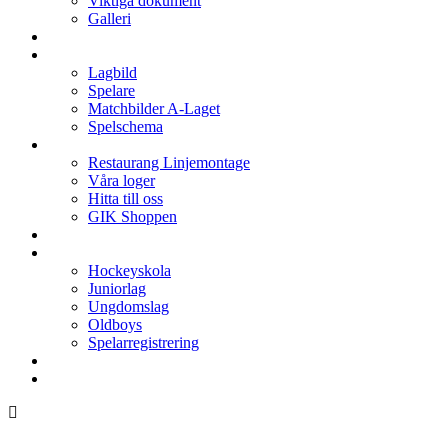
Viktiga dokument
Galleri
Enkronan
A-laget
Lagbild
Spelare
Matchbilder A-Laget
Spelschema
Arenan
Restaurang Linjemontage
Våra loger
Hitta till oss
GIK Shoppen
Isschema
Lagen
Hockeyskola
Juniorlag
Ungdomslag
Oldboys
Spelarregistrering
Hockeygymnasium
Kontakter