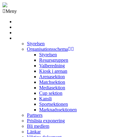
Meny
Grästorps IK Hockeyklubb
Startsida
GIK Tidning
Om klubben
Styrelsen
Organisationsschema
Styrelsen
Resursgruppen
Valberedning
Kiosk i arenan
Arenasektion
Matchsektion
Mediasektion
Cup sektion
Kansli
Sportsektionen
Marknadssektionen
Partners
Prislista exponering
Bli medlem
Länkar