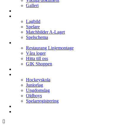
Viktiga dokument
Galleri
Enkronan
A-laget
Lagbild
Spelare
Matchbilder A-Laget
Spelschema
Arenan
Restaurang Linjemontage
Våra loger
Hitta till oss
GIK Shoppen
Isschema
Lagen
Hockeyskola
Juniorlag
Ungdomslag
Oldboys
Spelarregistrering
Hockeygymnasium
Kontakter