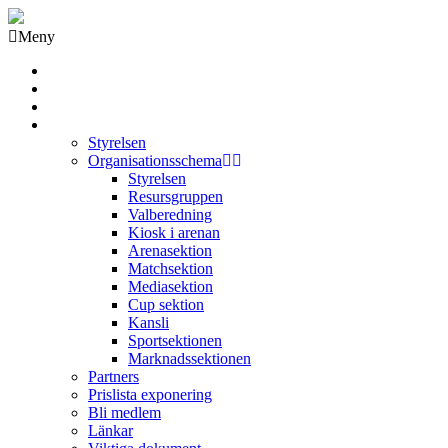
Meny
Grästorps IK Hockeyklubb
Startsida
GIK Tidning
Om klubben
Styrelsen
Organisationsschema
Styrelsen
Resursgruppen
Valberedning
Kiosk i arenan
Arenasektion
Matchsektion
Mediasektion
Cup sektion
Kansli
Sportsektionen
Marknadssektionen
Partners
Prislista exponering
Bli medlem
Länkar