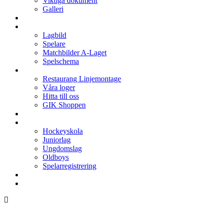
Viktiga dokument
Galleri
Enkronan
A-laget
Lagbild
Spelare
Matchbilder A-Laget
Spelschema
Arenan
Restaurang Linjemontage
Våra loger
Hitta till oss
GIK Shoppen
Isschema
Lagen
Hockeyskola
Juniorlag
Ungdomslag
Oldboys
Spelarregistrering
Hockeygymnasium
Kontakter