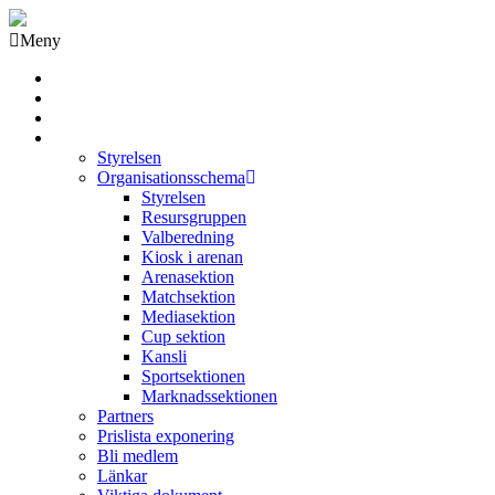
Meny
Grästorps IK Hockeyklubb
Startsida
GIK Tidning
Om klubben
Styrelsen
Organisationsschema
Styrelsen
Resursgruppen
Valberedning
Kiosk i arenan
Arenasektion
Matchsektion
Mediasektion
Cup sektion
Kansli
Sportsektionen
Marknadssektionen
Partners
Prislista exponering
Bli medlem
Länkar