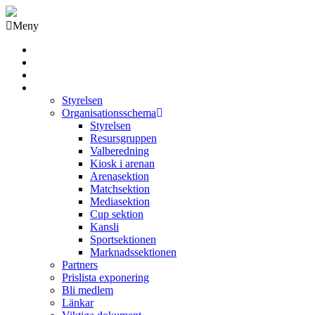
Meny
Grästorps IK Hockeyklubb
Startsida
GIK Tidning
Om klubben
Styrelsen
Organisationsschema
Styrelsen
Resursgruppen
Valberedning
Kiosk i arenan
Arenasektion
Matchsektion
Mediasektion
Cup sektion
Kansli
Sportsektionen
Marknadssektionen
Partners
Prislista exponering
Bli medlem
Länkar