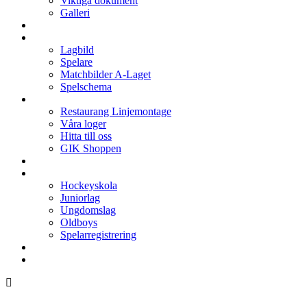
Viktiga dokument
Galleri
Enkronan
A-laget
Lagbild
Spelare
Matchbilder A-Laget
Spelschema
Arenan
Restaurang Linjemontage
Våra loger
Hitta till oss
GIK Shoppen
Isschema
Lagen
Hockeyskola
Juniorlag
Ungdomslag
Oldboys
Spelarregistrering
Hockeygymnasium
Kontakter