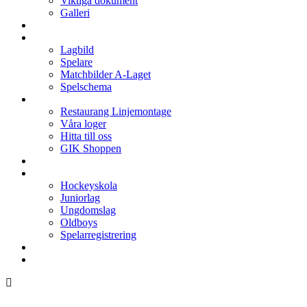
Viktiga dokument
Galleri
Enkronan
A-laget
Lagbild
Spelare
Matchbilder A-Laget
Spelschema
Arenan
Restaurang Linjemontage
Våra loger
Hitta till oss
GIK Shoppen
Isschema
Lagen
Hockeyskola
Juniorlag
Ungdomslag
Oldboys
Spelarregistrering
Hockeygymnasium
Kontakter