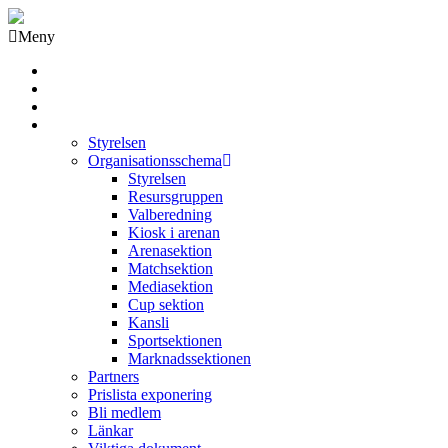
Meny
Grästorps IK Hockeyklubb
Startsida
GIK Tidning
Om klubben
Styrelsen
Organisationsschema
Styrelsen
Resursgruppen
Valberedning
Kiosk i arenan
Arenasektion
Matchsektion
Mediasektion
Cup sektion
Kansli
Sportsektionen
Marknadssektionen
Partners
Prislista exponering
Bli medlem
Länkar