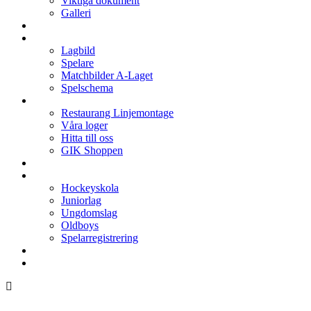
Viktiga dokument
Galleri
Enkronan
A-laget
Lagbild
Spelare
Matchbilder A-Laget
Spelschema
Arenan
Restaurang Linjemontage
Våra loger
Hitta till oss
GIK Shoppen
Isschema
Lagen
Hockeyskola
Juniorlag
Ungdomslag
Oldboys
Spelarregistrering
Hockeygymnasium
Kontakter