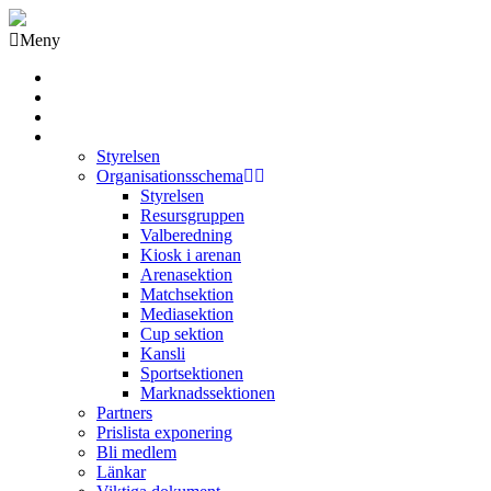
Meny
Grästorps IK Hockeyklubb
Startsida
GIK Tidning
Om klubben
Styrelsen
Organisationsschema
Styrelsen
Resursgruppen
Valberedning
Kiosk i arenan
Arenasektion
Matchsektion
Mediasektion
Cup sektion
Kansli
Sportsektionen
Marknadssektionen
Partners
Prislista exponering
Bli medlem
Länkar