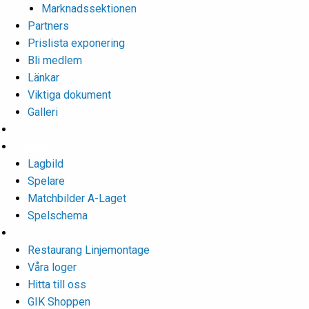
Marknadssektionen
Partners
Prislista exponering
Bli medlem
Länkar
Viktiga dokument
Galleri
Enkronan
A-laget
Lagbild
Spelare
Matchbilder A-Laget
Spelschema
Arenan
Restaurang Linjemontage
Våra loger
Hitta till oss
GIK Shoppen