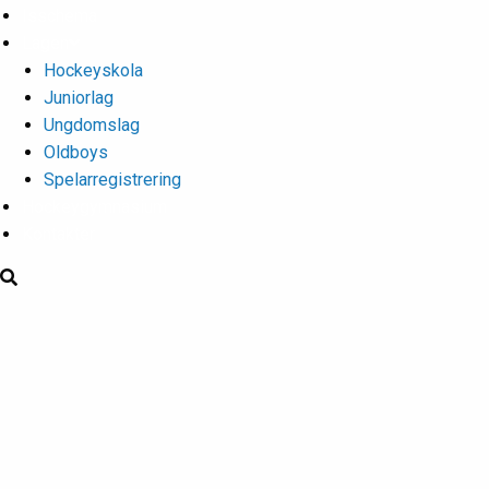
Isschema
Lagen
Hockeyskola
Juniorlag
Ungdomslag
Oldboys
Spelarregistrering
Hockeygymnasium
Kontakter