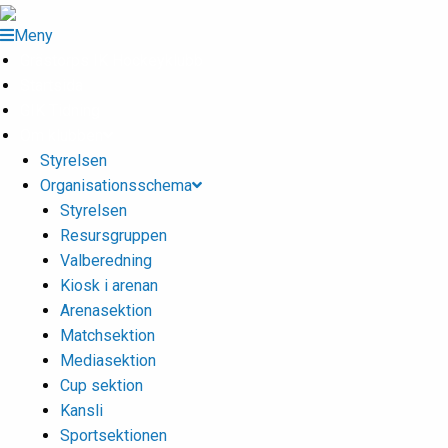
Meny
Grästorps IK Hockeyklubb
Startsida
GIK Tidning
Om klubben
Styrelsen
Organisationsschema
Styrelsen
Resursgruppen
Valberedning
Kiosk i arenan
Arenasektion
Matchsektion
Mediasektion
Cup sektion
Kansli
Sportsektionen