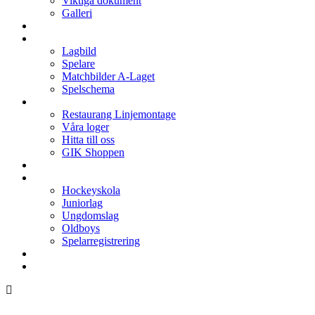
Viktiga dokument
Galleri
Enkronan
A-laget
Lagbild
Spelare
Matchbilder A-Laget
Spelschema
Arenan
Restaurang Linjemontage
Våra loger
Hitta till oss
GIK Shoppen
Isschema
Lagen
Hockeyskola
Juniorlag
Ungdomslag
Oldboys
Spelarregistrering
Hockeygymnasium
Kontakter