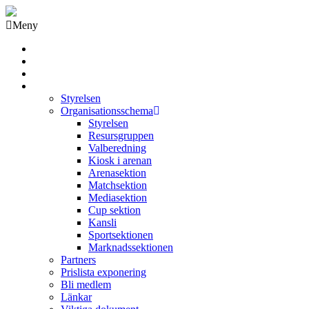
Meny
Grästorps IK Hockeyklubb
Startsida
GIK Tidning
Om klubben
Styrelsen
Organisationsschema
Styrelsen
Resursgruppen
Valberedning
Kiosk i arenan
Arenasektion
Matchsektion
Mediasektion
Cup sektion
Kansli
Sportsektionen
Marknadssektionen
Partners
Prislista exponering
Bli medlem
Länkar