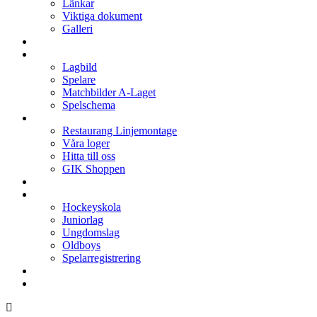
Länkar
Viktiga dokument
Galleri
Enkronan
A-laget
Lagbild
Spelare
Matchbilder A-Laget
Spelschema
Arenan
Restaurang Linjemontage
Våra loger
Hitta till oss
GIK Shoppen
Isschema
Lagen
Hockeyskola
Juniorlag
Ungdomslag
Oldboys
Spelarregistrering
Hockeygymnasium
Kontakter