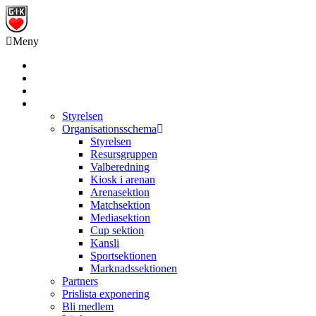
Meny
Grästorps IK Hockeyklubb
Startsida
GIK Tidning
Om klubben
Styrelsen
Organisationsschema
Styrelsen
Resursgruppen
Valberedning
Kiosk i arenan
Arenasektion
Matchsektion
Mediasektion
Cup sektion
Kansli
Sportsektionen
Marknadssektionen
Partners
Prislista exponering
Bli medlem