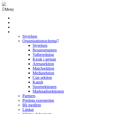
Meny
Grästorps IK Hockeyklubb
Startsida
GIK Tidning
Om klubben
Styrelsen
Organisationsschema
Styrelsen
Resursgruppen
Valberedning
Kiosk i arenan
Arenasektion
Matchsektion
Mediasektion
Cup sektion
Kansli
Sportsektionen
Marknadssektionen
Partners
Prislista exponering
Bli medlem
Länkar