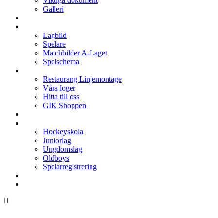
Viktiga dokument
Galleri
Enkronan
A-laget
Lagbild
Spelare
Matchbilder A-Laget
Spelschema
Arenan
Restaurang Linjemontage
Våra loger
Hitta till oss
GIK Shoppen
Isschema
Lagen
Hockeyskola
Juniorlag
Ungdomslag
Oldboys
Spelarregistrering
Hockeygymnasium
Kontakter