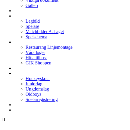
Viktiga dokument
Galleri
Enkronan
A-laget
Lagbild
Spelare
Matchbilder A-Laget
Spelschema
Arenan
Restaurang Linjemontage
Våra loger
Hitta till oss
GIK Shoppen
Isschema
Lagen
Hockeyskola
Juniorlag
Ungdomslag
Oldboys
Spelarregistrering
Hockeygymnasium
Kontakter