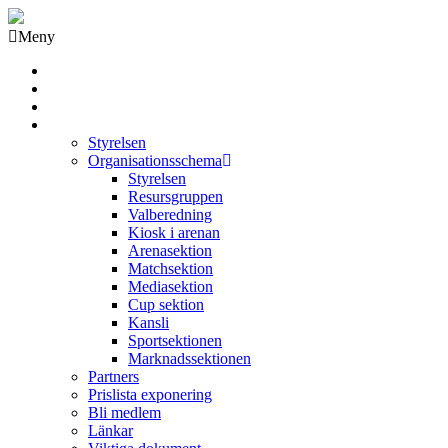
Meny
Grästorps IK Hockeyklubb
Startsida
GIK Tidning
Om klubben
Styrelsen
Organisationsschema
Styrelsen
Resursgruppen
Valberedning
Kiosk i arenan
Arenasektion
Matchsektion
Mediasektion
Cup sektion
Kansli
Sportsektionen
Marknadssektionen
Partners
Prislista exponering
Bli medlem
Länkar