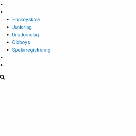
Isschema
Lagen
Hockeyskola
Juniorlag
Ungdomslag
Oldboys
Spelarregistrering
Hockeygymnasium
Kontakter