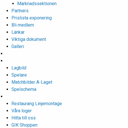
Marknadssektionen
Partners
Prislista exponering
Bli medlem
Länkar
Viktiga dokument
Galleri
Enkronan
A-laget
Lagbild
Spelare
Matchbilder A-Laget
Spelschema
Arenan
Restaurang Linjemontage
Våra loger
Hitta till oss
GIK Shoppen