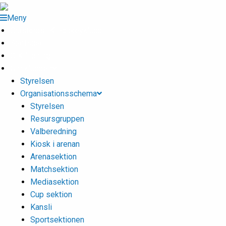
Meny
Grästorps IK Hockeyklubb
Startsida
GIK Tidning
Om klubben
Styrelsen
Organisationsschema
Styrelsen
Resursgruppen
Valberedning
Kiosk i arenan
Arenasektion
Matchsektion
Mediasektion
Cup sektion
Kansli
Sportsektionen