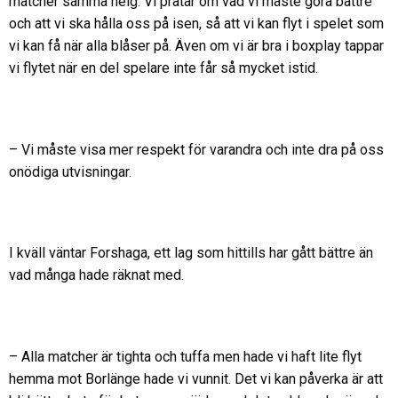
matcher samma helg. Vi pratar om vad vi måste göra bättre
och att vi ska hålla oss på isen, så att vi kan flyt i spelet som
vi kan få när alla blåser på. Även om vi är bra i boxplay tappar
vi flytet när en del spelare inte får så mycket istid.
– Vi måste visa mer respekt för varandra och inte dra på oss
onödiga utvisningar.
I kväll väntar Forshaga, ett lag som hittills har gått bättre än
vad många hade räknat med.
– Alla matcher är tighta och tuffa men hade vi haft lite flyt
hemma mot Borlänge hade vi vunnit. Det vi kan påverka är att