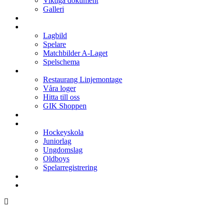
Viktiga dokument
Galleri
Enkronan
A-laget
Lagbild
Spelare
Matchbilder A-Laget
Spelschema
Arenan
Restaurang Linjemontage
Våra loger
Hitta till oss
GIK Shoppen
Isschema
Lagen
Hockeyskola
Juniorlag
Ungdomslag
Oldboys
Spelarregistrering
Hockeygymnasium
Kontakter