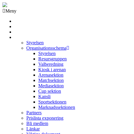
Meny
Grästorps IK Hockeyklubb
Startsida
GIK Tidning
Om klubben
Styrelsen
Organisationsschema
Styrelsen
Resursgruppen
Valberedning
Kiosk i arenan
Arenasektion
Matchsektion
Mediasektion
Cup sektion
Kansli
Sportsektionen
Marknadssektionen
Partners
Prislista exponering
Bli medlem
Länkar