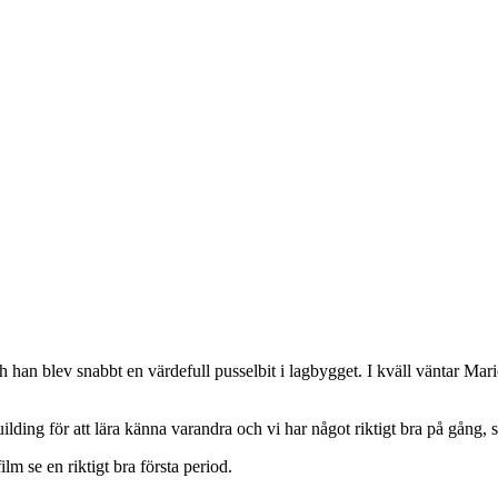
ch han blev snabbt en värdefull pusselbit i lagbygget. I kväll väntar M
lding för att lära känna varandra och vi har något riktigt bra på gång, 
m se en riktigt bra första period.