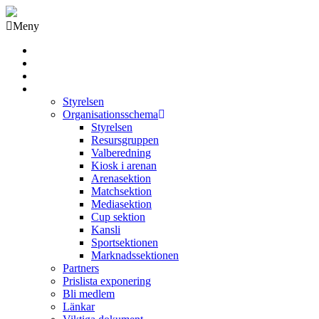
Meny
Grästorps IK Hockeyklubb
Startsida
GIK Tidning
Om klubben
Styrelsen
Organisationsschema
Styrelsen
Resursgruppen
Valberedning
Kiosk i arenan
Arenasektion
Matchsektion
Mediasektion
Cup sektion
Kansli
Sportsektionen
Marknadssektionen
Partners
Prislista exponering
Bli medlem
Länkar