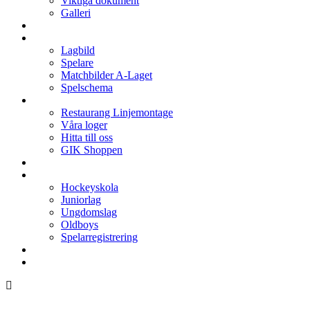
Viktiga dokument
Galleri
Enkronan
A-laget
Lagbild
Spelare
Matchbilder A-Laget
Spelschema
Arenan
Restaurang Linjemontage
Våra loger
Hitta till oss
GIK Shoppen
Isschema
Lagen
Hockeyskola
Juniorlag
Ungdomslag
Oldboys
Spelarregistrering
Hockeygymnasium
Kontakter