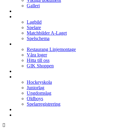
Viktiga dokument
Galleri
Enkronan
A-laget
Lagbild
Spelare
Matchbilder A-Laget
Spelschema
Arenan
Restaurang Linjemontage
Våra loger
Hitta till oss
GIK Shoppen
Isschema
Lagen
Hockeyskola
Juniorlag
Ungdomslag
Oldboys
Spelarregistrering
Hockeygymnasium
Kontakter