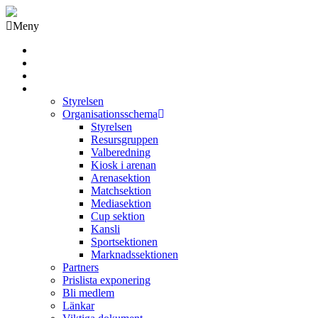
Meny
Grästorps IK Hockeyklubb
Startsida
GIK Tidning
Om klubben
Styrelsen
Organisationsschema
Styrelsen
Resursgruppen
Valberedning
Kiosk i arenan
Arenasektion
Matchsektion
Mediasektion
Cup sektion
Kansli
Sportsektionen
Marknadssektionen
Partners
Prislista exponering
Bli medlem
Länkar