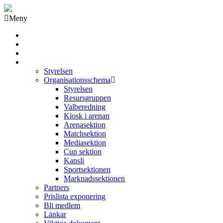
Meny
Grästorps IK Hockeyklubb
Startsida
GIK Tidning
Om klubben
Styrelsen
Organisationsschema
Styrelsen
Resursgruppen
Valberedning
Kiosk i arenan
Arenasektion
Matchsektion
Mediasektion
Cup sektion
Kansli
Sportsektionen
Marknadssektionen
Partners
Prislista exponering
Bli medlem
Länkar