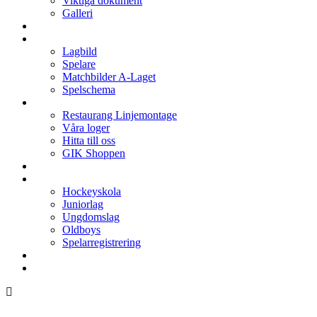
Viktiga dokument
Galleri
Enkronan
A-laget
Lagbild
Spelare
Matchbilder A-Laget
Spelschema
Arenan
Restaurang Linjemontage
Våra loger
Hitta till oss
GIK Shoppen
Isschema
Lagen
Hockeyskola
Juniorlag
Ungdomslag
Oldboys
Spelarregistrering
Hockeygymnasium
Kontakter