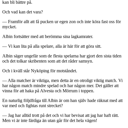
kan bli bättre på.
Och vad kan det vara?
— Framför allt att få pucken ur egen zon och inte köra fast oss för
mycket.
Albin fortsätter med att berömma sina lagkamrater.
— Vi kan lita på alla spelare, alla är här för att göra sitt.
Albin säger ungefär som de flesta spelarna har gjort den sista tiden
och det tolkar skribenten som att det råder samsyn.
Och i kväll står Nyköping för motståndet.
— Alla matcher är viktiga, men detta är en otroligt viktig match. Vi
har någon match mindre spelad och har någon mer. Det gäller att
vinna för att haka på Alvesta och Mörrum i toppen.
En naturlig följdfråga till Albin är om han själv hade räknat med att
var med och fightas runt strecket?
— Jag har alltid trott på det och vi har bevisat att jag har haft rätt.
Men vi är inte färdiga än utan går för det hela vägen!